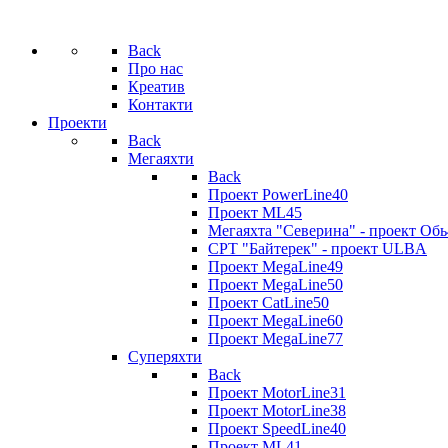
Back
Про нас
Креатив
Контакти
Проекти
Back
Мегаяхти
Back
Проект PowerLine40
Проект ML45
Мегаяхта "Северина" - проект Обь
СРТ "Байтерек" - проект ULBA
Проект MegaLine49
Проект MegaLine50
Проект CatLine50
Проект MegaLine60
Проект MegaLine77
Суперяхти
Back
Проект MotorLine31
Проект MotorLine38
Проект SpeedLine40
Проект ML41