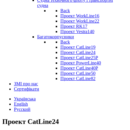
Судна технічного флоту і транспортні
судна
Back
Проект WorkLine16
Проект WorkLine22
Проект RK17
Проект Vestra140
Багатокорпусники
Back
Проект CatLine19
Проект CatLine24
Проект CatLine25P
Проект PowerLine40
Проект CatLine40P
Проект CatLine50
Проект CatLine82
ЗМІ про нас
Сертифікати
Українська
English
Русский
Проект CatLine24