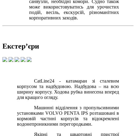
санвузли, необхідні комори. Судно також
може використовуватись для урочистих
подій, весіль, екскурсій, різноманітних
корпоративних заходів.
Екстер’єри
CatLine24 - катамаран зі сталевим
корпусом та надбудовою. Надбудова – на всю
ширину корпусу. Ходова рубка винесена вперед
для кращого огляду.
Машинні відділення з пропульсивними
установками VOLVO PENTA IPS розташовані в
кормовій частині корпусів та відокремлені
водонепроникними перегородками.
Якірні та швартовні пристрої