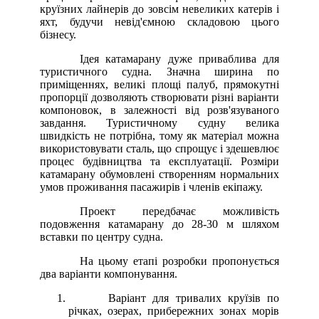
круїзних лайнерів до зовсім невеликих катерів і
яхт, будучи невід'ємною складовою цього
бізнесу.
Ідея катамарану дуже приваблива для
туристичного судна. Значна ширина по
приміщеннях, великі площі палуб, прямокутні
пропорції дозволяють створювати різні варіанти
компоновок, в залежності від розв'язуваного
завдання. Туристичному судну велика
швидкість не потрібна, тому як матеріал можна
використовувати сталь, що спрощує і здешевлює
процес будівництва та експлуатації. Розміри
катамарану обумовлені створенням нормальних
умов проживання пасажирів і членів екіпажу.
Проект передбачає можливість
подовження катамарану до 28-30 м шляхом
вставки по центру судна.
На цьому етапі розробки пропонується
два варіанти компонування.
Варіант для тривалих круїзів по
річках, озерах, прибережних зонах морів