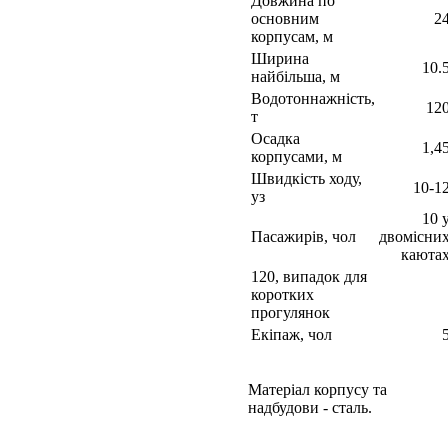
Довжина по
основним
2
корпусам, м
Ширина
10.
найбільша, м
Водотоннажність,
12
т
Осадка
1,4
корпусами, м
Швидкість ходу,
10-1
уз
10 
Пасажирів, чол
двомісни
каюта
120, випадок для
коротких
прогулянок
Екіпаж, чол
Матеріал корпусу та
надбудови - сталь.