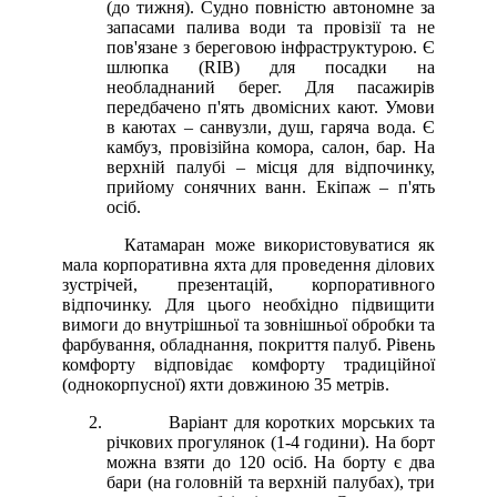
(до тижня). Судно повністю автономне за
запасами палива води та провізії та не
пов'язане з береговою інфраструктурою. Є
шлюпка (RIB) для посадки на
необладнаний берег. Для пасажирів
передбачено п'ять двомісних кают. Умови
в каютах – санвузли, душ, гаряча вода. Є
камбуз, провізійна комора, салон, бар. На
верхній палубі – місця для відпочинку,
прийому сонячних ванн. Екіпаж – п'ять
осіб.
Катамаран може використовуватися як
мала корпоративна яхта для проведення ділових
зустрічей, презентацій, корпоративного
відпочинку. Для цього необхідно підвищити
вимоги до внутрішньої та зовнішньої обробки та
фарбування, обладнання, покриття палуб. Рівень
комфорту відповідає комфорту традиційної
(однокорпусної) яхти довжиною 35 метрів.
Варіант для коротких морських та
річкових прогулянок (1-4 години). На борт
можна взяти до 120 осіб. На борту є два
бари (на головній та верхній палубах), три