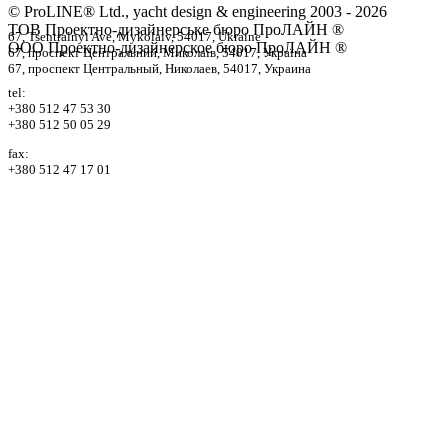
© ProLINE® Ltd., yacht design & engineering 2003 - 2026
ТОВ Проектно-дизайнерське бюро ПроЛАЙН ®
67, Tsentralnyi Ave, Mykolaiv, 54017, Ukraine
ООО Проектно-дизайнерское бюро ПроЛАЙН ®
67, проспект Центральний, Миколаїв, 54017, Україна
67, проспект Центральный, Николаев, 54017, Украина
tel:
+380 512 47 53 30
+380 512 50 05 29
fax:
+380 512 47 17 01