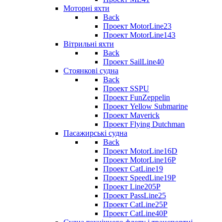
Моторні яхти
Back
Проект MotorLine23
Проект MotorLine143
Вітрильні яхти
Back
Проект SailLine40
Стоянкові судна
Back
Проект SSPU
Проект FunZeppelin
Проект Yellow Submarine
Проект Maverick
Проект Flying Dutchman
Пасажирські судна
Back
Проект MotorLine16D
Проект MotorLine16P
Проект CatLine19
Проект SpeedLine19P
Проект Line205P
Проект PassLine25
Проект CatLine25P
Проект CatLine40P