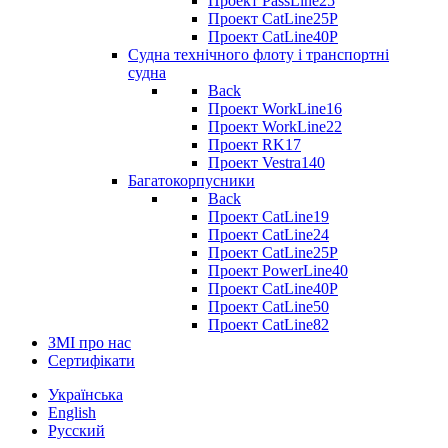
Проект PassLine25
Проект CatLine25P
Проект CatLine40P
Судна технічного флоту і транспортні
судна
Back
Проект WorkLine16
Проект WorkLine22
Проект RK17
Проект Vestra140
Багатокорпусники
Back
Проект CatLine19
Проект CatLine24
Проект CatLine25P
Проект PowerLine40
Проект CatLine40P
Проект CatLine50
Проект CatLine82
ЗМІ про нас
Сертифікати
Українська
English
Русский