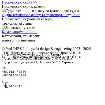
Пасажирські судна
>>
Пасажирські судна, катери
Судна технічного флоту та транспортні судна
>>
Портофлот, Лоцманські катери,
Транспортні судна
Багатокорпусники
>>
Катамарани, тримарани
різного призначення
© ProLINE® Ltd., yacht design & engineering 2003 - 2026
ТОВ Проектно-дизайнерське бюро ПроЛАЙН ®
67, Tsentralnyi Ave, Mykolaiv, 54017, Ukraine
ООО Проектно-дизайнерское бюро ПроЛАЙН ®
67, проспект Центральний, Миколаїв, 54017, Україна
67, проспект Центральный, Николаев, 54017, Украина
tel:
+380 512 47 53 30
+380 512 50 05 29
fax:
+380 512 47 17 01