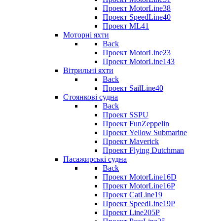
Проект MotorLine38
Проект SpeedLine40
Проект ML41
Моторні яхти
Back
Проект MotorLine23
Проект MotorLine143
Вітрильні яхти
Back
Проект SailLine40
Стоянкові судна
Back
Проект SSPU
Проект FunZeppelin
Проект Yellow Submarine
Проект Maverick
Проект Flying Dutchman
Пасажирські судна
Back
Проект MotorLine16D
Проект MotorLine16P
Проект CatLine19
Проект SpeedLine19P
Проект Line205P