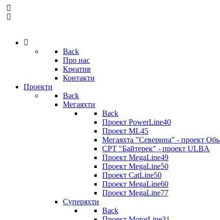
Back
Про нас
Креатив
Контакти
Проекти
Back
Мегаяхти
Back
Проект PowerLine40
Проект ML45
Мегаяхта "Северина" - проект Обь
СРТ "Байтерек" - проект ULBA
Проект MegaLine49
Проект MegaLine50
Проект CatLine50
Проект MegaLine60
Проект MegaLine77
Суперяхти
Back
Проект MotorLine31