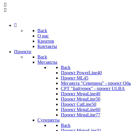
Back
О нас
Креатив
Контакты
Проекти
Back
Мегаяхты
Back
Проект PowerLine40
Проект ML45
Мегаяхта "Северина" - проект Обь
СРТ "Байтерек" - проект ULBA
Проект MegaLine49
Проект MegaLine50
Проект CatLine50
Проект MegaLine60
Проект MegaLine77
Суперяхты
Back
Проект MotorLine31