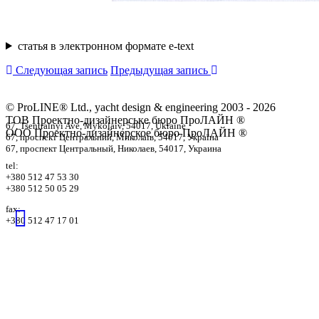
статья в электронном формате e-text
Следующая запись
Предыдущая запись
© ProLINE® Ltd., yacht design & engineering 2003 - 2026
ТОВ Проектно-дизайнерське бюро ПроЛАЙН ®
67, Tsentralnyi Ave, Mykolaiv, 54017, Ukraine
ООО Проектно-дизайнерское бюро ПроЛАЙН ®
67, проспект Центральний, Миколаїв, 54017, Україна
67, проспект Центральный, Николаев, 54017, Украина
tel:
+380 512 47 53 30
+380 512 50 05 29
fax:
+380 512 47 17 01