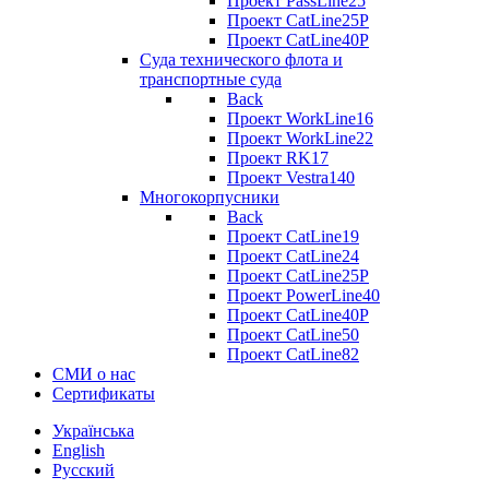
Проект PassLine25
Проект CatLine25P
Проект CatLine40P
Суда технического флота и
транспортные суда
Back
Проект WorkLine16
Проект WorkLine22
Проект RK17
Проект Vestra140
Многокорпусники
Back
Проект CatLine19
Проект CatLine24
Проект CatLine25P
Проект PowerLine40
Проект CatLine40P
Проект CatLine50
Проект CatLine82
СМИ о нас
Сертификаты
Українська
English
Русский