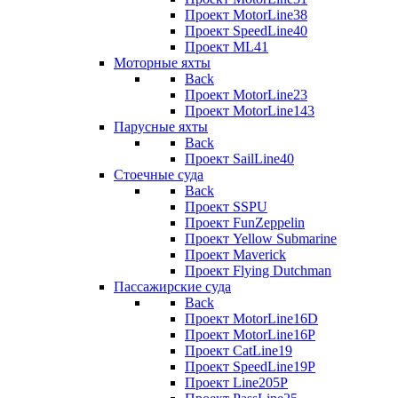
Проект MotorLine38
Проект SpeedLine40
Проект ML41
Моторные яхты
Back
Проект MotorLine23
Проект MotorLine143
Парусные яхты
Back
Проект SailLine40
Стоечные суда
Back
Проект SSPU
Проект FunZeppelin
Проект Yellow Submarine
Проект Maverick
Проект Flying Dutchman
Пассажирские суда
Back
Проект MotorLine16D
Проект MotorLine16P
Проект CatLine19
Проект SpeedLine19P
Проект Line205P