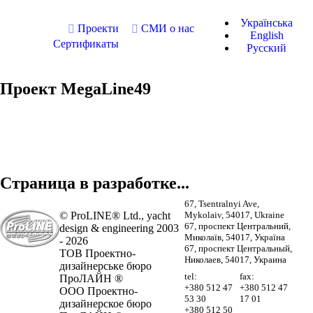
Українська
Проекти
СМИ о нас
English
Сертификаты
Русский
Проект MegaLine49
Страница в разработке...
67, Tsentralnyi Ave,
© ProLINE® Ltd., yacht
Mykolaiv, 54017, Ukraine
67, проспект Центральний,
design & engineering 2003
Миколаїв, 54017, Україна
- 2026
67, проспект Центральный,
ТОВ Проектно-
Николаев, 54017, Украина
дизайнерське бюро
tel:
fax:
ПроЛАЙН ®
+380 512 47
+380 512 47
ООО Проектно-
53 30
17 01
дизайнерское бюро
+380 512 50