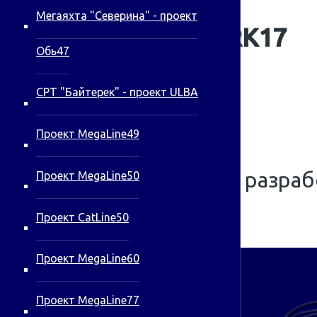
Мегаяхта "Северина" - проект
Проект RK17
Обь47
СРТ "Байтерек" - проект ULBA
Проект MegaLine49
Страница в разрабо
Проект MegaLine50
Проект CatLine50
Проект MegaLine60
Проект MegaLine77