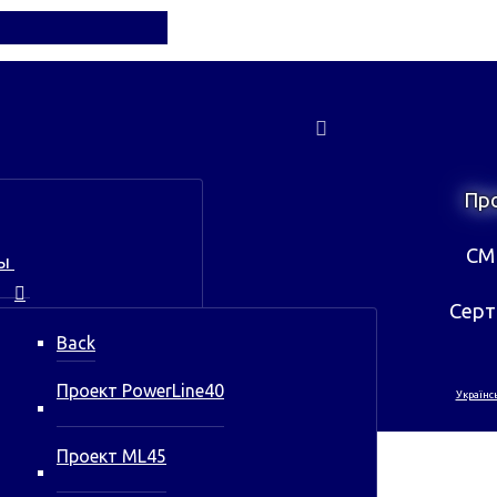
Пр
СМ
ы
Серт
Back
Проект PowerLine40
Українс
Проект ML45