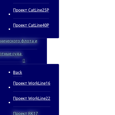
Проект CatLine25P
Проект CatLine40P
хнического флота и
ртные суда
Back
Проект WorkLine16
Проект WorkLine22
Проект RK17