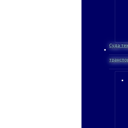
Суда те
транспо