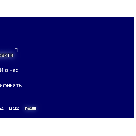
оекти
И о нас
ификаты
ька
English
Русский