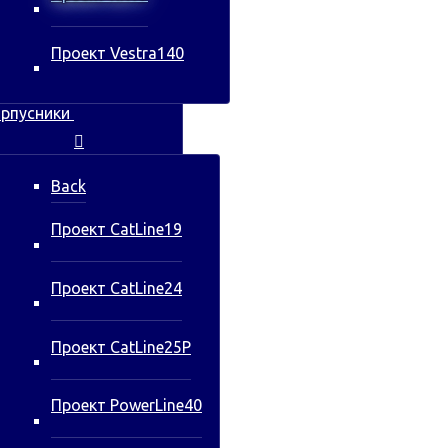
Проект Vestra140
рпусники
Back
Проект CatLine19
Проект CatLine24
Проект CatLine25P
Проект PowerLine40