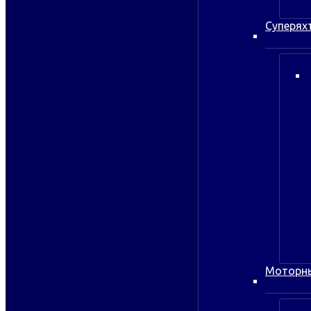
Суперях
Моторн