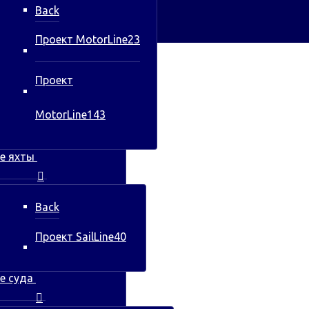
Back
Проект MotorLine23
Проект
MotorLine143
е яхты
Back
Проект SailLine40
е суда