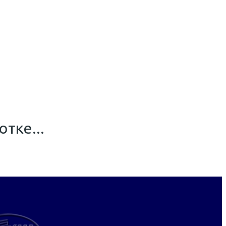
тке...