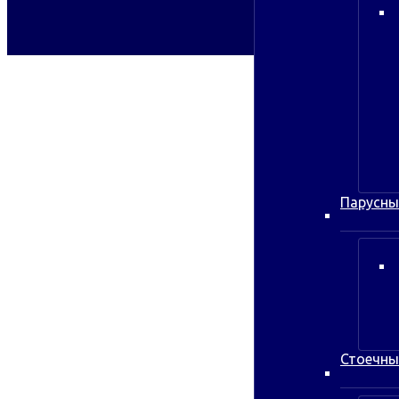
Парусны
Стоечны