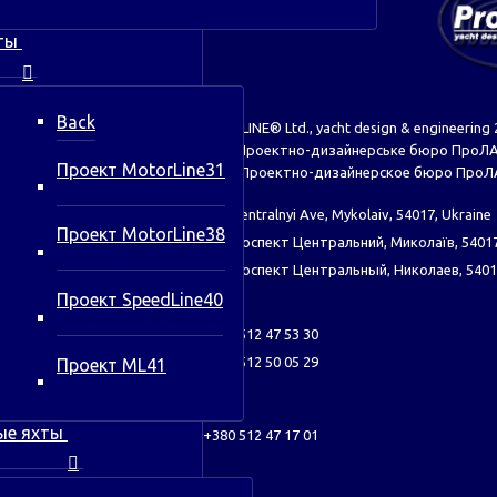
ты
Back
© ProLINE® Ltd., yacht design & engineering 
ТОВ Проектно-дизайнерське бюро ПроЛ
Проект MotorLine31
ООО Проектно-дизайнерское бюро Про
67, Tsentralnyi Ave, Mykolaiv, 54017, Ukraine
Проект MotorLine38
67, проспект Центральний, Миколаїв, 54017
67, проспект Центральный, Николаев, 5401
Проект SpeedLine40
tel:
+380 512 47 53 30
+380 512 50 05 29
Проект ML41
fax:
ые яхты
+380 512 47 17 01